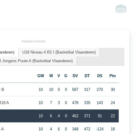
RANGSCHIKKING
anderen)
U18 Niveau 4 R2 I (Basketbal Vlaanderen)
 Jongens Poule A (Basketbal Vlaanderen)
GW
W
V
G
DV
DT
DS
Ptn
8 B
10
10
0
0
587
317
270
30
J18 A
10
7
3
0
478
335
143
24
10
6
4
0
462
371
91
22
8 A
10
4
6
0
348
472
-124
18