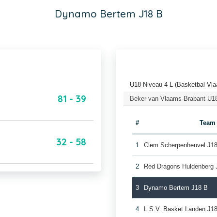
Dynamo Bertem J18 B
U18 Niveau 4 L (Basketbal Vla
81 - 39
Beker van Vlaams-Brabant U18
#
Team
32 - 58
1
Clem Scherpenheuvel J1
2
Red Dragons Huldenberg 
3
Dynamo Bertem J18 B
4
L.S.V. Basket Landen J1