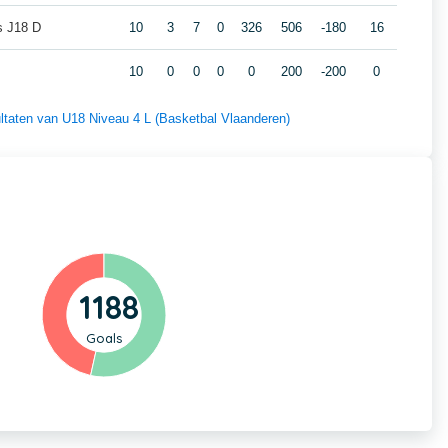
s J18 D
10
3
7
0
326
506
-180
16
10
0
0
0
0
200
-200
0
sultaten van U18 Niveau 4 L (Basketbal Vlaanderen)
1188
Goals