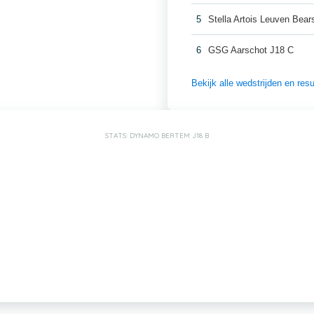
5
Stella Artois Leuven Bear
6
GSG Aarschot J18 C
Bekijk alle wedstrijden en re
STATS: DYNAMO BERTEM J18 B