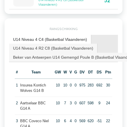
52
U14 Niveau 4 R2 C8 (Basketbal
Vlaanderen)
RANGSCHIKKING
U14 Niveau 4 C4 (Basketbal Vlaanderen)
U14 Niveau 4 R2 C8 (Basketbal Vlaanderen)
Beker van Antwerpen U14 Gemengd Poule B (Basketbal Vlaan
#
Team
GW
W
V
G
DV
DT
DS
Ptn
1
Insurea Kontich
10
10
0
0
975
283
692
30
Wolves G14 B
2
Aartselaar BBC
10
7
3
0
607
598
9
24
G14 A
3
BBC Coveco Niel
10
6
4
0
569
620
-51
22
G14 A