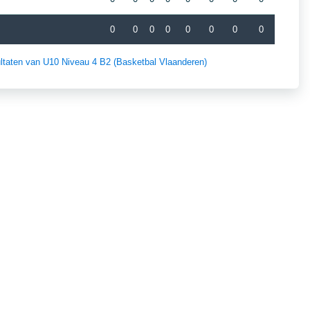
0
0
0
0
0
0
0
0
sultaten van U10 Niveau 4 B2 (Basketbal Vlaanderen)