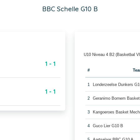
BBC Schelle G10 B
U10 Niveau 4 B2 (Basketbal V
1 - 1
#
Te
1
Londerzeelse Dunkers G1
1 - 1
2
Geranimo Bornem Basket
3
Kangoeroes Basket Mech
4
Guco Lier G10 B
5
Aartselaar BBC G10 A