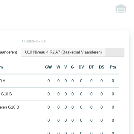
RANGSCHIKKING
laanderen)
U10 Niveau 4 R2 A7 (Basketbal Vlaanderen)
am
GW
W
V
G
DV
DT
DS
Ptn
0 A
0
0
0
0
0
0
0
0
 G10 B
0
0
0
0
0
0
0
0
elen G10 B
0
0
0
0
0
0
0
0
0
0
0
0
0
0
0
0
0
0
0
0
0
0
0
0