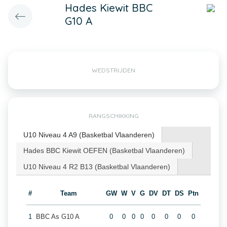
Hades Kiewit BBC
G10 A
WEDSTRIJDEN
RANGSCHIKKING
U10 Niveau 4 A9 (Basketbal Vlaanderen)
Hades BBC Kiewit OEFEN (Basketbal Vlaanderen)
U10 Niveau 4 R2 B13 (Basketbal Vlaanderen)
#
Team
GW
W
V
G
DV
DT
DS
Ptn
1
BBC As G10 A
0
0
0
0
0
0
0
0