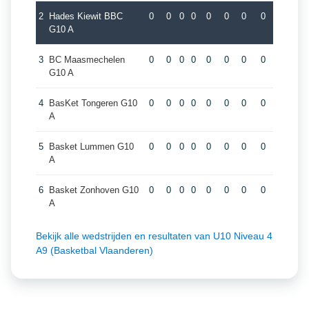
2
Hades Kiewit BBC
0
0
0
0
0
0
0
0
G10 A
3
BC Maasmechelen
0
0
0
0
0
0
0
0
G10 A
4
BasKet Tongeren G10
0
0
0
0
0
0
0
0
A
5
Basket Lummen G10
0
0
0
0
0
0
0
0
A
6
Basket Zonhoven G10
0
0
0
0
0
0
0
0
A
Bekijk alle wedstrijden en resultaten van U10 Niveau 4
A9 (Basketbal Vlaanderen)