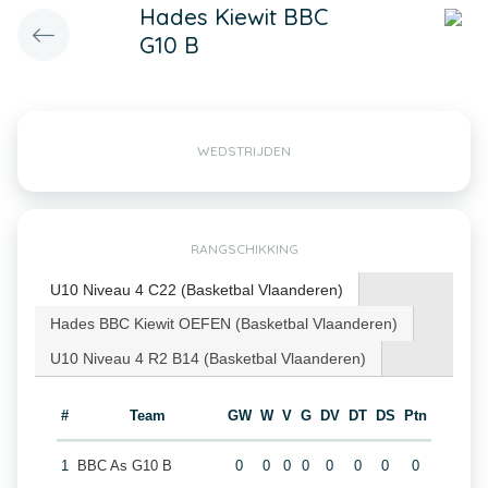
Hades Kiewit BBC
G10 B
WEDSTRIJDEN
RANGSCHIKKING
U10 Niveau 4 C22 (Basketbal Vlaanderen)
Hades BBC Kiewit OEFEN (Basketbal Vlaanderen)
U10 Niveau 4 R2 B14 (Basketbal Vlaanderen)
#
Team
GW
W
V
G
DV
DT
DS
Ptn
1
BBC As G10 B
0
0
0
0
0
0
0
0