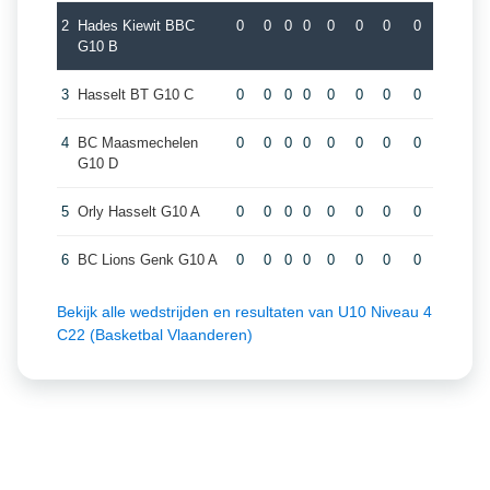
2
Hades Kiewit BBC
0
0
0
0
0
0
0
0
G10 B
3
Hasselt BT G10 C
0
0
0
0
0
0
0
0
4
BC Maasmechelen
0
0
0
0
0
0
0
0
G10 D
5
Orly Hasselt G10 A
0
0
0
0
0
0
0
0
6
BC Lions Genk G10 A
0
0
0
0
0
0
0
0
Bekijk alle wedstrijden en resultaten van U10 Niveau 4
C22 (Basketbal Vlaanderen)