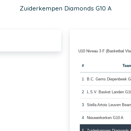
Zuiderkempen Diamonds G10 A
U10 Niveau 3 F (Basketbal Vla
#
Tea
1
B.C. Gems Diepenbeek G
2
L.S.V. Basket Landen G1
3
Stella Artois Leuven Bea
4
Nieuwerkerken G10 A
5
Zuiderkempen Diamonds 