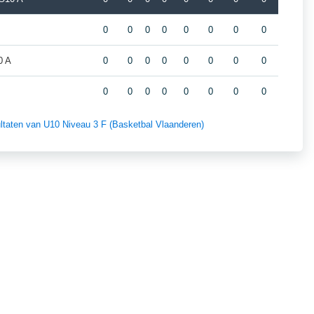
0
0
0
0
0
0
0
0
0 A
0
0
0
0
0
0
0
0
0
0
0
0
0
0
0
0
sultaten van U10 Niveau 3 F (Basketbal Vlaanderen)