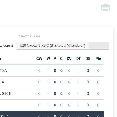
RANGSCHIKKING
anderen)
U10 Niveau 3 R2 C (Basketbal Vlaanderen)
m
GW
W
V
G
DV
DT
DS
Ptn
10 A
0
0
0
0
0
0
0
0
0 A
0
0
0
0
0
0
0
0
rs G10 B
0
0
0
0
0
0
0
0
0
0
0
0
0
0
0
0
G10 A
0
0
0
0
0
0
0
0