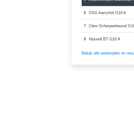
6
GSG Aarschot G10 A
7
Clem Scherpenheuvel G1
8
Hasselt BT G10 A
Bekijk alle wedstrijden en re