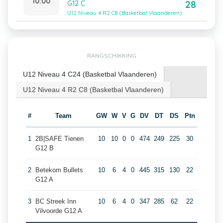
10:00
28
G12 C
U12 Niveau 4 R2 C8 (Basketbal Vlaanderen)
RANGSCHIKKING
U12 Niveau 4 C24 (Basketbal Vlaanderen)
U12 Niveau 4 R2 C8 (Basketbal Vlaanderen)
#
Team
GW
W
V
G
DV
DT
DS
Ptn
1
2B|SAFE Tienen
10
10
0
0
474
249
225
30
G12 B
2
Betekom Bullets
10
6
4
0
445
315
130
22
G12 A
3
BC Streek Inn
10
6
4
0
347
285
62
22
Vilvoorde G12 A