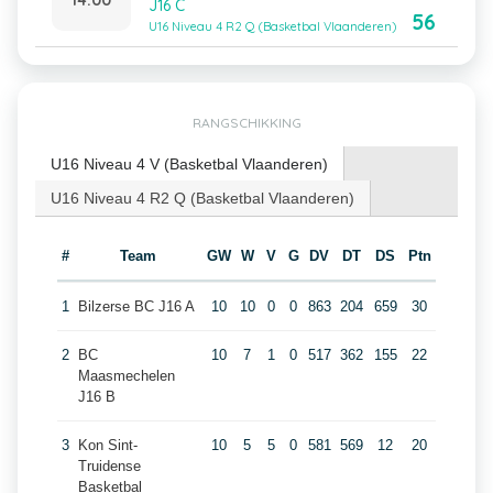
J16 C
56
U16 Niveau 4 R2 Q (Basketbal Vlaanderen)
RANGSCHIKKING
U16 Niveau 4 V (Basketbal Vlaanderen)
U16 Niveau 4 R2 Q (Basketbal Vlaanderen)
#
Team
GW
W
V
G
DV
DT
DS
Ptn
1
Bilzerse BC J16 A
10
10
0
0
863
204
659
30
2
BC
10
7
1
0
517
362
155
22
Maasmechelen
J16 B
3
Kon Sint-
10
5
5
0
581
569
12
20
Truidense
Basketbal