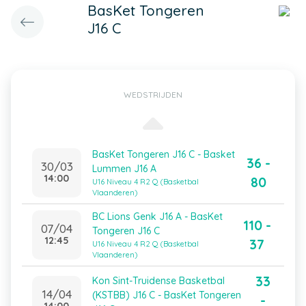
BasKet Tongeren
J16 C
WEDSTRIJDEN
BasKet Tongeren J16 C - Basket
36 -
30/03
Lummen J16 A
14:00
80
U16 Niveau 4 R2 Q (Basketbal
Vlaanderen)
BC Lions Genk J16 A - BasKet
110 -
07/04
Tongeren J16 C
12:45
37
U16 Niveau 4 R2 Q (Basketbal
Vlaanderen)
33
Kon Sint-Truidense Basketbal
14/04
(KSTBB) J16 C - BasKet Tongeren
-
14:00