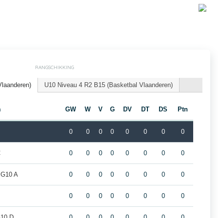
RANGSCHIKKING
Vlaanderen)
U10 Niveau 4 R2 B15 (Basketbal Vlaanderen)
m
GW
W
V
G
DV
DT
DS
Ptn
0
0
0
0
0
0
0
0
C
0
0
0
0
0
0
0
0
 G10 A
0
0
0
0
0
0
0
0
0
0
0
0
0
0
0
0
G10 D
0
0
0
0
0
0
0
0