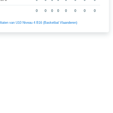
0
0
0
0
0
0
0
0
sultaten van U10 Niveau 4 B16 (Basketbal Vlaanderen)