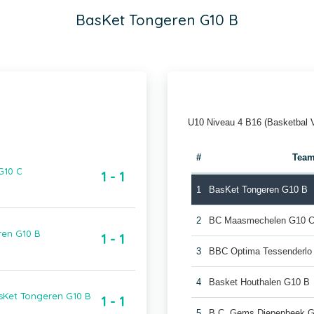
BasKet Tongeren G10 B
U10 Niveau 4 B16 (Basketbal 
#
Tea
G10 C
1 - 1
1
BasKet Tongeren G10 B
2
BC Maasmechelen G10 
ren G10 B
1 - 1
3
BBC Optima Tessenderlo
4
Basket Houthalen G10 B
asKet Tongeren G10 B
1 - 1
5
B.C. Gems Diepenbeek 