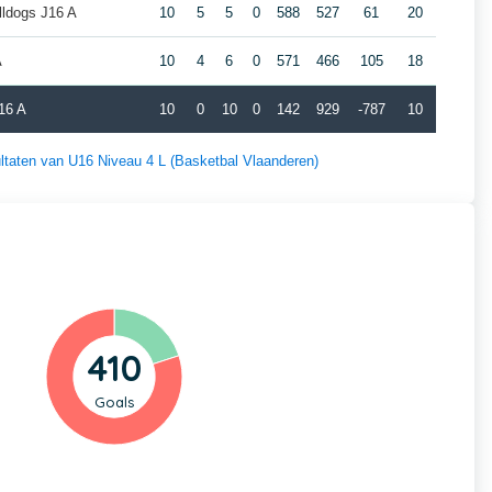
lldogs J16 A
10
5
5
0
588
527
61
20
A
10
4
6
0
571
466
105
18
16 A
10
0
10
0
142
929
-787
10
sultaten van U16 Niveau 4 L (Basketbal Vlaanderen)
410
Goals