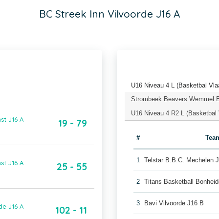
BC Streek Inn Vilvoorde J16 A
U16 Niveau 4 L (Basketbal Vla
Strombeek Beavers Wemmel Ba
U16 Niveau 4 R2 L (Basketbal 
st J16 A
19 - 79
#
Tea
1
Telstar B.B.C. Mechelen 
st J16 A
25 - 55
2
Titans Basketball Bonhei
3
Bavi Vilvoorde J16 B
de J16 A
102 - 11