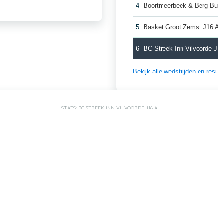
4
Boortmeerbeek & Berg Bu
5
Basket Groot Zemst J16 
6
BC Streek Inn Vilvoorde J
Bekijk alle wedstrijden en re
STATS: BC STREEK INN VILVOORDE J16 A