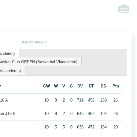
RANGSCHIKKING
anderen)
sket Club OEFEN (Basketbal Vlaanderen)
Vlaanderen)
m
GW
W
V
G
DV
DT
DS
Ptn
J16 A
10
8
2
0
719
456
263
26
den J16 B
10
8
2
0
646
452
194
26
10
5
5
0
636
472
164
20