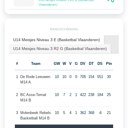
- 0
U14 Meisjes Niveau 3 R2 G (Basketbal
Vlaanderen)
RANGSCHIKKING
U14 Meisjes Niveau 3 E (Basketbal Vlaanderen)
U14 Meisjes Niveau 3 R2 G (Basketbal Vlaanderen)
#
Team
GW
W
V
G
DV
DT
DS
Ptn
1
De Rode Leeuwen
10
10
0
0
705
154
551
30
M14 A
2
BC Asse-Ternat
10
7
2
1
422
238
184
25
M14 B
3
Molenbeek Rebels
10
5
4
1
362
368
-6
21
Basketball M14 B