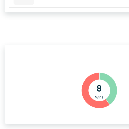
8
Wins