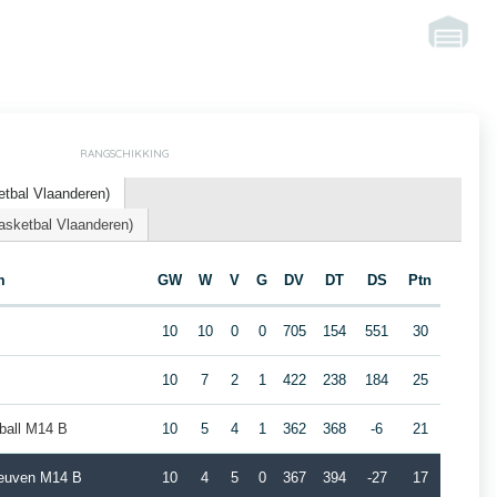
RANGSCHIKKING
tbal Vlaanderen)
asketbal Vlaanderen)
m
GW
W
V
G
DV
DT
DS
Ptn
10
10
0
0
705
154
551
30
10
7
2
1
422
238
184
25
ball M14 B
10
5
4
1
362
368
-6
21
Leuven M14 B
10
4
5
0
367
394
-27
17