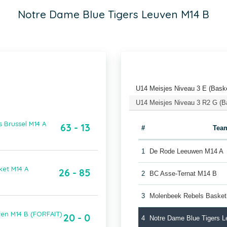
Notre Dame Blue Tigers Leuven M14 B
U14 Meisjes Niveau 3 E (Baske
U14 Meisjes Niveau 3 R2 G (B
 Brussel M14 A
63 - 13
#
Tea
1
De Rode Leeuwen M14 A
ket M14 A
26 - 85
2
BC Asse-Ternat M14 B
3
Molenbeek Rebels Basket
ven M14 B (FORFAIT)
20 - 0
4
Notre Dame Blue Tigers 