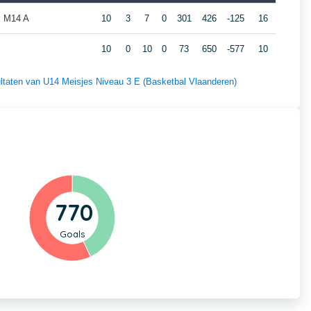
k M14 A
10
3
7
0
301
426
-125
16
10
0
10
0
73
650
-577
10
sultaten van U14 Meisjes Niveau 3 E (Basketbal Vlaanderen)
770
Goals