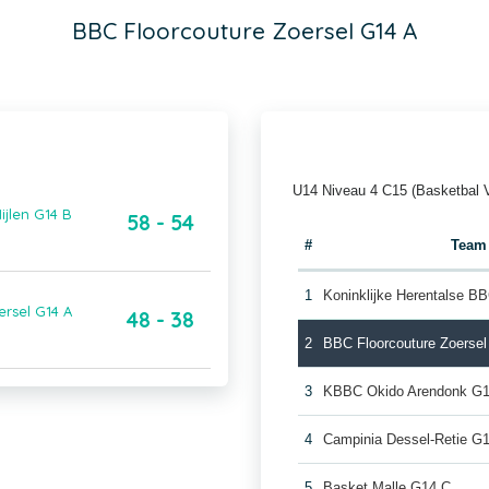
BBC Floorcouture Zoersel G14 A
U14 Niveau 4 C15 (Basketbal 
ijlen G14 B
58 - 54
#
Team
1
Koninklijke Herentalse B
ersel G14 A
48 - 38
2
BBC Floorcouture Zoerse
3
KBBC Okido Arendonk G
4
Campinia Dessel-Retie G
5
Basket Malle G14 C