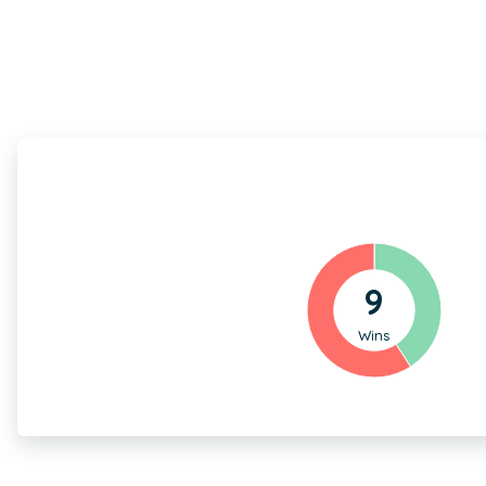
9
Wins