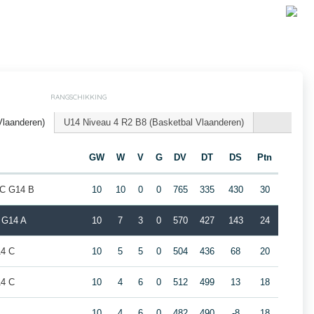
RANGSCHIKKING
Vlaanderen)
U14 Niveau 4 R2 B8 (Basketbal Vlaanderen)
GW
W
V
G
DV
DT
DS
Ptn
BC G14 B
10
10
0
0
765
335
430
30
l G14 A
10
7
3
0
570
427
143
24
14 C
10
5
5
0
504
436
68
20
14 C
10
4
6
0
512
499
13
18
10
4
6
0
482
490
-8
18