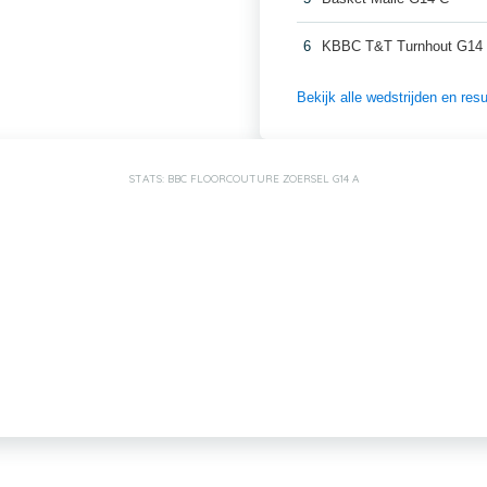
6
KBBC T&T Turnhout G14
Bekijk alle wedstrijden en re
STATS: BBC FLOORCOUTURE ZOERSEL G14 A