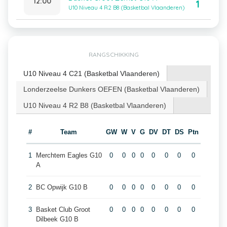
12:00
1
U10 Niveau 4 R2 B8 (Basketbal Vlaanderen)
RANGSCHIKKING
U10 Niveau 4 C21 (Basketbal Vlaanderen)
Londerzeelse Dunkers OEFEN (Basketbal Vlaanderen)
U10 Niveau 4 R2 B8 (Basketbal Vlaanderen)
#
Team
GW
W
V
G
DV
DT
DS
Ptn
1
Merchtem Eagles G10
0
0
0
0
0
0
0
0
A
2
BC Opwijk G10 B
0
0
0
0
0
0
0
0
3
Basket Club Groot
0
0
0
0
0
0
0
0
Dilbeek G10 B