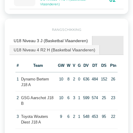
Vlaanderen)
RANGSCHIKKING
U18 Niveau 3 J (Basketbal Vlaanderen)
U18 Niveau 4 R2 H (Basketbal Vlaanderen)
#
Team
GW
W
V
G
DV
DT
DS
Ptn
1
Dynamo Bertem
10
8
2
0
636
484
152
26
J18 A
2
GSG Aarschot J18
10
6
3
1
599
574
25
23
B
3
Toyota Wouters
9
6
2
1
548
453
95
22
Diest J18 A