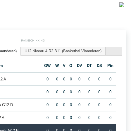
RANGSCHIKKING
laanderen)
U12 Niveau 4 R2 B11 (Basketbal Vlaanderen)
am
GW
W
V
G
DV
DT
DS
Ptn
12 A
0
0
0
0
0
0
0
0
0
0
0
0
0
0
0
0
rs G12 D
0
0
0
0
0
0
0
0
2 A
0
0
0
0
0
0
0
0
vils G12 B
0
0
0
0
0
0
0
0