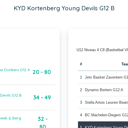
KYD Kortenberg Young Devils G12 B
U12 Niveau 4 C8 (Basketbal V
#
Te
se Dunkers G12 A
20 - 80
1
Jets Basket Zaventem G
2
Dynamo Bertem G12 A
Devils G12 B
34 - 49
3
Stella Artois Leuven Bea
4
BC Machelen-Diegem G1
32 -
beek & Berg
80
5
KYD Kortenberg Young De