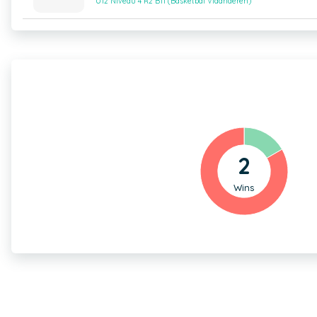
U12 Niveau 4 R2 B11 (Basketbal Vlaanderen)
2
Wins