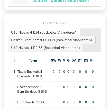
U10 Niveau 4 R2 B8 (Basketbal Vlaanderen)
RANGSCHIKKING
U10 Niveau 4 B14 (Basketbal Vlaanderen)
Basket Groot Zemst OEFEN (Basketbal Vlaanderen)
U10 Niveau 4 R2 B8 (Basketbal Vlaanderen)
#
Team
GW
W
V
G
DV
DT
DS
Ptn
1
Titans Basketball
0
0
0
0
0
0
0
0
Bonheiden G10 B
2
Boortmeerbeek &
0
0
0
0
0
0
0
0
Berg Bulldogs G10 B
3
BBC Haacht G10 A
0
0
0
0
0
0
0
0