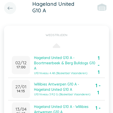
Hageland United
G10 A
WEDSTRIJDEN
1
Hageland United G10 A -
02/12
Boortmeerbeek & Berg Bulldogs G10
-
17:00
A
1
U10 Niveau 4 A8 (Basketbal Vlaanderen)
Willibies Antwerpen G10 A -
1 -
27/01
Hageland United G10 A
14:15
1
U10 Niveau 3 R2 G (Basketbal Vlaanderen)
Hageland United G10 A - Willibies
1 -
13/04
Antwerpen G10 A