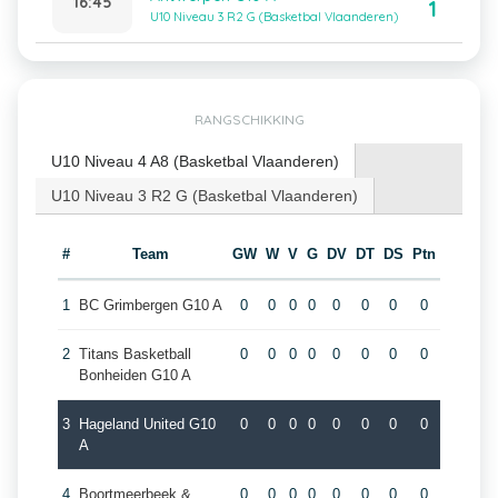
16:45
1
U10 Niveau 3 R2 G (Basketbal Vlaanderen)
RANGSCHIKKING
U10 Niveau 4 A8 (Basketbal Vlaanderen)
U10 Niveau 3 R2 G (Basketbal Vlaanderen)
#
Team
GW
W
V
G
DV
DT
DS
Ptn
1
BC Grimbergen G10 A
0
0
0
0
0
0
0
0
2
Titans Basketball
0
0
0
0
0
0
0
0
Bonheiden G10 A
3
Hageland United G10
0
0
0
0
0
0
0
0
A
4
Boortmeerbeek &
0
0
0
0
0
0
0
0