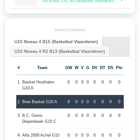
U10 Niveau 4 R2 B13 (Basketbal Vlaanderen)
RANGSCHIKKING
U10 Niveau 4 B15 (Basketbal Vlaanderen)
U10 Niveau 4 R2 B13 (Basketbal Vlaanderen)
#
Team
GW
W
V
G
DV
DT
DS
Ptn
1
Basket Houthalen
0
0
0
0
0
0
0
0
G10 A
2
Bree Basket G10 A
0
0
0
0
0
0
0
0
3
B.C. Gems
0
0
0
0
0
0
0
0
Diepenbeek G10 C
4
Alfa 2000 Achel G10
0
0
0
0
0
0
0
0