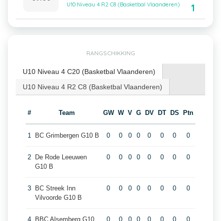
U10 Niveau 4 R2 C8 (Basketbal Vlaanderen)
1
RANGSCHIKKING
U10 Niveau 4 C20 (Basketbal Vlaanderen)
U10 Niveau 4 R2 C8 (Basketbal Vlaanderen)
#
Team
GW
W
V
G
DV
DT
DS
Ptn
1
BC Grimbergen G10 B
0
0
0
0
0
0
0
0
2
De Rode Leeuwen
0
0
0
0
0
0
0
0
G10 B
3
BC Streek Inn
0
0
0
0
0
0
0
0
Vilvoorde G10 B
4
BBC Alsemberg G10
0
0
0
0
0
0
0
0