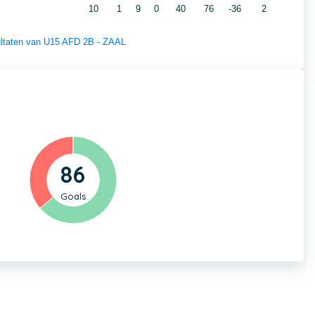
10
1
9
0
40
76
-36
2
sultaten van U15 AFD 2B - ZAAL
86
Goals