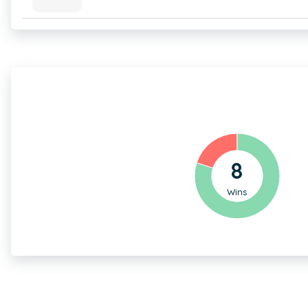
8
Wins