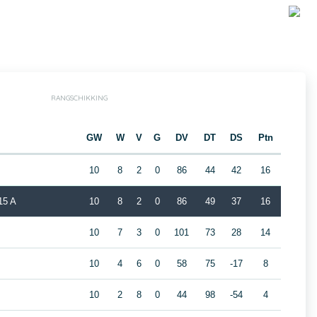
RANGSCHIKKING
GW
W
V
G
DV
DT
DS
Ptn
10
8
2
0
86
44
42
16
5 A
10
8
2
0
86
49
37
16
10
7
3
0
101
73
28
14
10
4
6
0
58
75
-17
8
10
2
8
0
44
98
-54
4