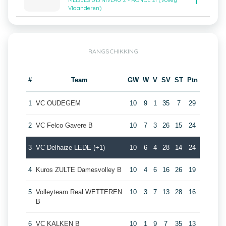
1
MEISJES U13 NIVEAU 2 - RONDE 2f (Volley
Vlaanderen)
RANGSCHIKKING
#
Team
GW
W
V
SV
ST
Ptn
1
VC OUDEGEM
10
9
1
35
7
29
2
VC Felco Gavere B
10
7
3
26
15
24
3
VC Delhaize LEDE (+1)
10
6
4
28
14
24
4
Kuros ZULTE Damesvolley B
10
4
6
16
26
19
5
Volleyteam Real WETTEREN
10
3
7
13
28
16
B
6
VC KALKEN B
10
1
9
7
35
13