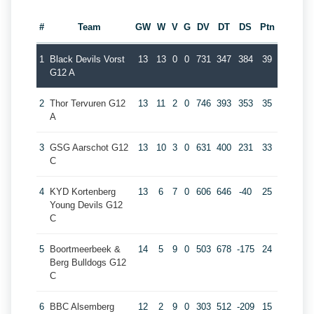
#
Team
GW
W
V
G
DV
DT
DS
Ptn
1
Black Devils Vorst
13
13
0
0
731
347
384
39
G12 A
2
Thor Tervuren G12
13
11
2
0
746
393
353
35
A
3
GSG Aarschot G12
13
10
3
0
631
400
231
33
C
4
KYD Kortenberg
13
6
7
0
606
646
-40
25
Young Devils G12
C
5
Boortmeerbeek &
14
5
9
0
503
678
-175
24
Berg Bulldogs G12
C
6
BBC Alsemberg
12
2
9
0
303
512
-209
15