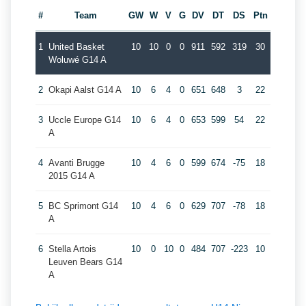
#
Team
GW
W
V
G
DV
DT
DS
Ptn
1
United Basket
10
10
0
0
911
592
319
30
Woluwé G14 A
2
Okapi Aalst G14 A
10
6
4
0
651
648
3
22
3
Uccle Europe G14
10
6
4
0
653
599
54
22
A
4
Avanti Brugge
10
4
6
0
599
674
-75
18
2015 G14 A
5
BC Sprimont G14
10
4
6
0
629
707
-78
18
A
6
Stella Artois
10
0
10
0
484
707
-223
10
Leuven Bears G14
A