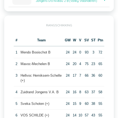
Jongens U13 Niveau 2 B (Volley Vlaanderen)
RANGSCHIKKING
#
Team
GW
W
V
SV
ST
Ptn
1
Mendo Booischot B
24
24
0
93
3
72
2
Mavoc-Mechelen B
24
20
4
75
23
65
3
Hellvoc Hemiksem-Schelle
24
17
7
66
36
60
(+)
4
Zuidrand Jongens V.A. B
24
16
8
63
37
58
5
Sveka Schoten (+)
24
15
9
60
38
55
6
VOS SCHILDE (+)
24
14
10
57
43
55