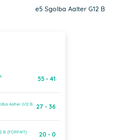
e5 Sgolba Aalter G12 B
A
55 - 41
lba Aalter G12 B
27 - 36
2 B (FORFAIT)
20 - 0