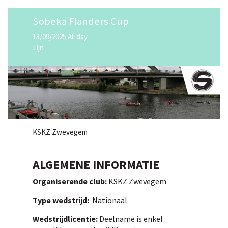
Sobeka Flanders Cup
13/09/2025 All day
Lijn
KSKZ Zwevegem
ALGEMENE INFORMATIE
Organiserende club:
KSKZ Zwevegem
Type wedstrijd:
Nationaal
Wedstrijdlicentie:
Deelname is enkel