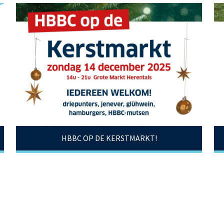
HBBC wenst alle dappere stappers te bedanken,
maar ook de bezielers en de vrijwilligers voor dit
prachtige initiatief! De toffe traditie wordt
verdergezet!
HBBC OP DE KERSTMARKT!
Wil je helpen klik hier.
Welkom bij HBBC
START TO BASKET !
CONTACTEER ONS