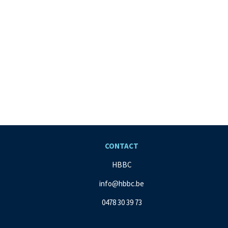
CONTACT
HBBC
info@hbbc.be
0478 30 39 73