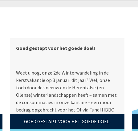
Goed gestapt voor het goede doel!
Weet u nog, onze 2de Winterwandeling in de
kerstvakantie op 3 januari dit jaar? Wel, onze
toch door de sneeuw en de Herentalse (en
Olense) winterlandschappen heeft – samen met
de consummaties in onze kantine – een mooi
bedrag opgebracht voor het Olivia Fund! HBBC
kon 2.000 euro schenken aan de vereniging die
GOED GESTAPT VOOR HET GOEDE DOEL!
zich inzet voor het bestrijden van en het
onderzoek naar kinderkanker.