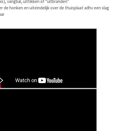
is), vangbal, uittikken of "uitbranden"
er de honken en uiteindelijk over de thuisplaat adhv een slag
aar