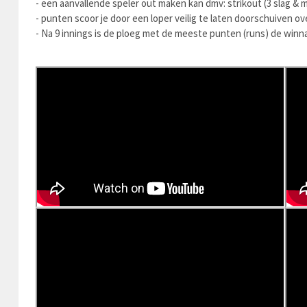
- een aanvallende speler out maken kan dmv: strikout (3 slag & m
- punten scoor je door een loper veilig te laten doorschuiven ov
- Na 9 innings is de ploeg met de meeste punten (runs) de winn