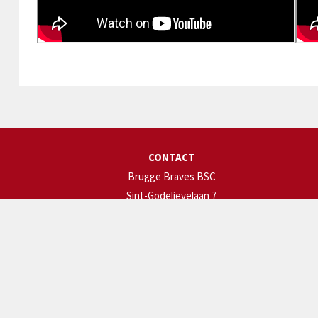
CONTACT
Brugge Braves BSC
Sint-Godelievelaan 7
8200 Brugge
brugge.braves@gmail.com
+32 0470/13 04 07