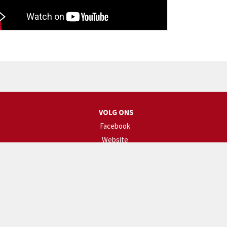
VOLG ONS
Facebook
Website
Instagram
© website powered by
Twizzit.com