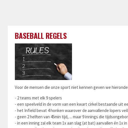
BASEBALL REGELS
Voor de mensen die onze sport niet kennen geven we hieronder
- 2 teams met elk 9 spelers
- een speelveld in de vorm van een kwart cirkel bestaande uit ee
- het Infield bevat 4 honken waarover de aanvallende lopers vei
- geen 2 helften van 45min tijd, ... maar 9 innings die tijdsongeb
- in een inning zal elk team 1x aan slag (at bat) aanvallen én 1x