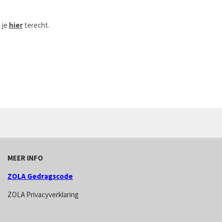
 je
hier
terecht.
MEER INFO
ZOLA Gedragscode
ZOLA Privacyverklaring