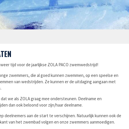
ATEN
 weer tijd voor de jaarlijkse
ZOLA PACO zwemwedstrijd!
 jonge zwemmers
,
die al goed kunnen zwemmen
,
o
p een speelse
en
wemmen van wedstrijden.
Ze kunnen er de uitdaging aangaan met
.
)
dat
we als ZOLA graag mee ondersteunen.
Deelname en
ijden
dan ook
beloond voor
zijn/haar
deelname
.
ep deelnemers aan de start te verschijnen
.
Natuurlijk
kunnen ook de
e kant van het zwembad volgen en onze zwemmers aanmoedigen.