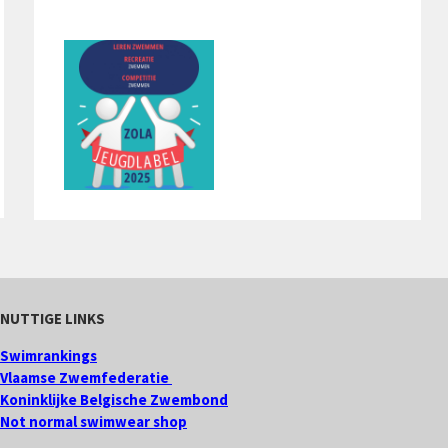
NUTTIGE LINKS
Swimrankings
Vlaamse Zwemfederatie
Koninklijke Belgische Zwembond
Not normal swimwear shop