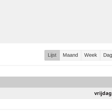
Lijst
Maand
Week
Da
vrijdag