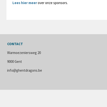
Lees hier meer
over onze sponsors.
CONTACT
Warmoezeniersweg 20
9000 Gent
info@ghentdragons.be