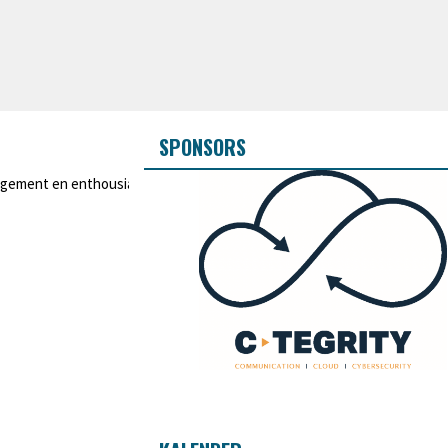
SPONSORS
ement en enthousiasme, geen Ghent Dragons. Heb jij ook zin om een rol o