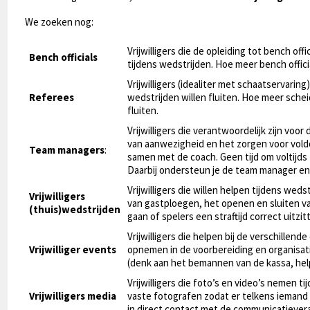
We zoeken nog:
Vrijwilligers die de opleiding tot bench off
Bench officials
tijdens wedstrijden. Hoe meer bench offici
Vrijwilligers (idealiter met schaatservarin
Referees
wedstrijden willen fluiten. Hoe meer sch
fluiten.
Vrijwilligers die verantwoordelijk zijn voo
van aanwezigheid en het zorgen voor vold
Team managers
:
samen met de coach. Geen tijd om voltijds
Daarbij ondersteun je de team manager en 
Vrijwilligers die willen helpen tijdens we
Vrijwilligers
van gastploegen, het openen en sluiten v
(thuis)wedstrijden
gaan of spelers een straftijd correct uitzit
Vrijwilligers die helpen bij de verschillend
Vrijwilliger events
opnemen in de voorbereiding en organisati
(denk aan het bemannen van de kassa, he
Vrijwilligers die foto’s en video’s nemen t
Vrijwilligers media
vaste fotografen zodat er telkens iemand 
in direct contact met de communicatievera