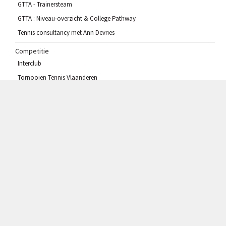
GTTA - Trainersteam
GTTA : Niveau-overzicht & College Pathway
Tennis consultancy met Ann Devries
Competitie
Interclub
Tornooien Tennis Vlaanderen
Tornooi van Vlaanderen
Jeugdtornooi
ITF Gantoise Junior Open
Clubcompetities
Wintercup
Laddercompetitie
Info voor leden
Ongevalsaangifte