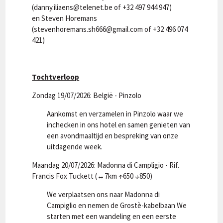
(danny.iliaens@telenet.be of +32 497 944 947)
en Steven Horemans
(stevenhoremans.sh666@gmail.com of +32 496 074
421)
Tochtverloop
Zondag 19/07/2026: België - Pinzolo
Aankomst en verzamelen in Pinzolo waar we
inchecken in ons hotel en samen genieten van
een avondmaaltijd en bespreking van onze
uitdagende week.
Maandag 20/07/2026: Madonna di Campligio - Rif.
Francis Fox Tuckett (↔7km ↑650 ↓850)
We verplaatsen ons naar Madonna di
Campiglio en nemen de Grostè-kabelbaan We
starten met een wandeling en een eerste