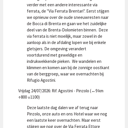
verder met een andere interessante via
ferrata, de "Via Ferrata Brentari". Eerst stijgen
we opnieuw over de oude sneeuwresten naar
de Bocca di Brenta en gaan we het zuidelijke
deel van de Brenta-Dolomieten binnen. Deze
via ferrata is niet moeilijk, maar zowel in de
aanloop als in de afdaling lopen we bij enkele
gletsjers. De omgeving verandert
voortdurend met geweldige en
indrukwekkende pieken. We wandelen en
klimmen en komen aan bij de zonnige oostkant
van de berggroep, waar we overnachten bij
Rifugio Agostini.
Vrijdag 24/07/2026: Rif. Agostini - Pinzolo (↔9 km
↑800 ↓1100)
Deze laatste dag dalen we af terug naar
Pinzolo, onze auto en ons Hotel waar we nog
een laatste keer overnachten. Maar eerst
stijgen we nog over de Via Ferrata Ettore