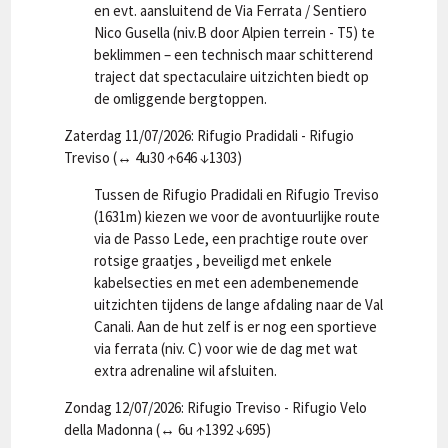
en evt. aansluitend de Via Ferrata / Sentiero
Nico Gusella (niv.B door Alpien terrein - T5) te
beklimmen – een technisch maar schitterend
traject dat spectaculaire uitzichten biedt op
de omliggende bergtoppen.
Zaterdag 11/07/2026: Rifugio Pradidali - Rifugio
Treviso (↔ 4u30 ↑646 ↓1303)
Tussen de Rifugio Pradidali en Rifugio Treviso
(1631m) kiezen we voor de avontuurlijke route
via de Passo Lede, een prachtige route over
rotsige graatjes , beveiligd met enkele
kabelsecties en met een adembenemende
uitzichten tijdens de lange afdaling naar de Val
Canali. Aan de hut zelf is er nog een sportieve
via ferrata (niv. C) voor wie de dag met wat
extra adrenaline wil afsluiten.
Zondag 12/07/2026: Rifugio Treviso - Rifugio Velo
della Madonna (↔ 6u ↑1392 ↓695)