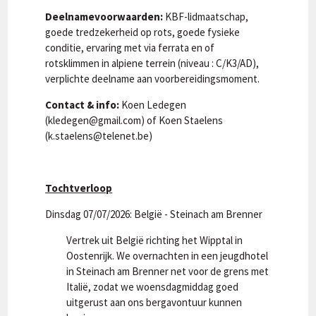
Deelnamevoorwaarden:
KBF-lidmaatschap,
goede tredzekerheid op rots, goede fysieke
conditie, ervaring met via ferrata en of
rotsklimmen in alpiene terrein (niveau : C/K3/AD),
verplichte deelname aan voorbereidingsmoment.
Contact & info:
Koen Ledegen
(
kledegen@gmail.com
) of Koen Staelens
(
k.staelens@telenet.be
)
Tochtverloop
Dinsdag 07/07/2026: België - Steinach am Brenner
Vertrek uit België richting het Wipptal in
Oostenrijk. We overnachten in een jeugdhotel
in Steinach am Brenner net voor de grens met
Italië, zodat we woensdagmiddag goed
uitgerust aan ons bergavontuur kunnen