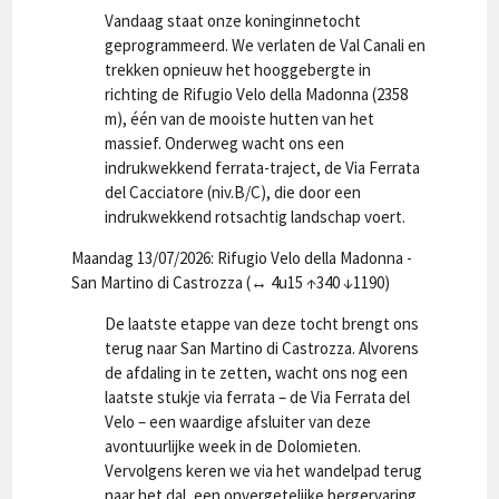
Vandaag staat onze koninginnetocht
geprogrammeerd. We verlaten de Val Canali en
trekken opnieuw het hooggebergte in
richting de Rifugio Velo della Madonna (2358
m), één van de mooiste hutten van het
massief. Onderweg wacht ons een
indrukwekkend ferrata-traject, de Via Ferrata
del Cacciatore (niv.B/C), die door een
indrukwekkend rotsachtig landschap voert.
Maandag 13/07/2026: Rifugio Velo della Madonna -
San Martino di Castrozza (↔ 4u15 ↑340 ↓1190)
De laatste etappe van deze tocht brengt ons
terug naar San Martino di Castrozza. Alvorens
de afdaling in te zetten, wacht ons nog een
laatste stukje via ferrata – de Via Ferrata del
Velo – een waardige afsluiter van deze
avontuurlijke week in de Dolomieten.
Vervolgens keren we via het wandelpad terug
naar het dal, een onvergetelijke bergervaring