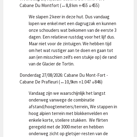
Cabane Du Montfort (↔8,8 km ↑455 ↓455)
We slapen 2 keer in deze hut. Dus vandaag
lopen we enkel met een dagrugzak en kunnen
onze schouders wat bekomen van de eerste 3
dagen. Een relatieve rustdag voor het lijf dus.
Maar niet voor de zintuigen. We hebben tijd
om het wat rustiger aan te doen en gaan tot
aan (en misschien zelfs een stukje op) de rand
van de Glacier de Tortin.
Donderdag 27/08/2026: Cabane Du Mont-Fort -
Cabane De Prafleuri (↔10,9km ↑1.047 ↓846)
Vandaag zijn we waarschijnlijk het langst
onderweg vanwege de combinatie
afstand/hoogtemeters/terrein, We stappen in
hoog alpien terrein met blokkenvelden en
enkele korte, steilere stukken. We flirten
geregeld met de 3000 meter en hebben
onderweg zicht op gletsjer-resten van de