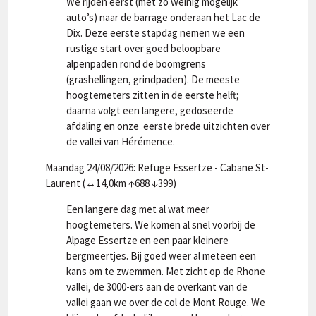
We rijden eerst (met zo weinig mogelijk
auto’s) naar de barrage onderaan het Lac de
Dix. Deze eerste stapdag nemen we een
rustige start over goed beloopbare
alpenpaden rond de boomgrens
(grashellingen, grindpaden). De meeste
hoogtemeters zitten in de eerste helft;
daarna volgt een langere, gedoseerde
afdaling en onze eerste brede uitzichten over
de vallei van Hérémence.
Maandag 24/08/2026: Refuge Essertze - Cabane St-
Laurent (↔14,0km ↑688 ↓399)
Een langere dag met al wat meer
hoogtemeters. We komen al snel voorbij de
Alpage Essertze en een paar kleinere
bergmeertjes. Bij goed weer al meteen een
kans om te zwemmen. Met zicht op de Rhone
vallei, de 3000-ers aan de overkant van de
vallei gaan we over de col de Mont Rouge. We