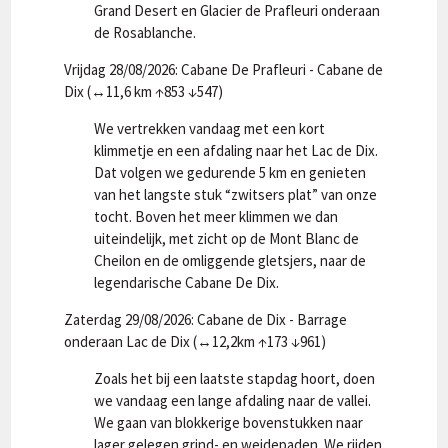
Grand Desert en Glacier de Prafleuri onderaan
de Rosablanche.
Vrijdag 28/08/2026: Cabane De Prafleuri - Cabane de
Dix (↔11,6 km ↑853 ↓547)
We vertrekken vandaag met een kort
klimmetje en een afdaling naar het Lac de Dix.
Dat volgen we gedurende 5 km en genieten
van het langste stuk “zwitsers plat” van onze
tocht. Boven het meer klimmen we dan
uiteindelijk, met zicht op de Mont Blanc de
Cheilon en de omliggende gletsjers, naar de
legendarische Cabane De Dix.
Zaterdag 29/08/2026: Cabane de Dix - Barrage
onderaan Lac de Dix (↔12,2km ↑173 ↓961)
Zoals het bij een laatste stapdag hoort, doen
we vandaag een lange afdaling naar de vallei.
We gaan van blokkerige bovenstukken naar
lager gelegen grind- en weidepaden. We rijden