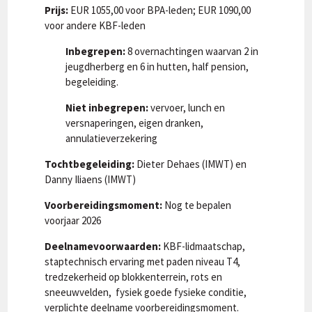
Prijs:
EUR 1055,00 voor BPA-leden; EUR 1090,00
voor andere KBF-leden
Inbegrepen:
8 overnachtingen waarvan 2 in
jeugdherberg en 6 in hutten, half pension,
begeleiding.
Niet inbegrepen:
vervoer, lunch en
versnaperingen, eigen dranken,
annulatieverzekering
Tochtbegeleiding:
Dieter Dehaes (IMWT) en
Danny Iliaens (IMWT)
Voorbereidingsmoment:
Nog te bepalen
voorjaar 2026
Deelnamevoorwaarden:
KBF-lidmaatschap,
staptechnisch ervaring met paden niveau T4,
tredzekerheid op blokkenterrein, rots en
sneeuwvelden, fysiek goede fysieke conditie,
verplichte deelname voorbereidingsmoment.