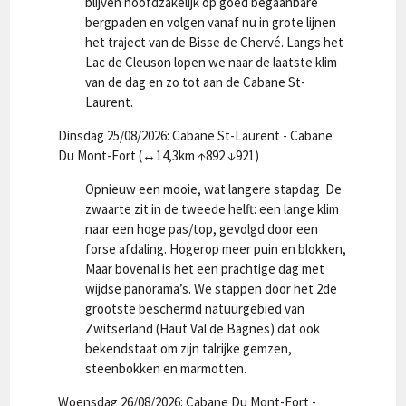
blijven hoofdzakelijk op goed begaanbare
bergpaden en volgen vanaf nu in grote lijnen
het traject van de Bisse de Chervé. Langs het
Lac de Cleuson lopen we naar de laatste klim
van de dag en zo tot aan de Cabane St-
Laurent.
Dinsdag 25/08/2026: Cabane St-Laurent - Cabane
Du Mont-Fort (↔14,3km ↑892 ↓921)
Opnieuw een mooie, wat langere stapdag De
zwaarte zit in de tweede helft: een lange klim
naar een hoge pas/top, gevolgd door een
forse afdaling. Hogerop meer puin en blokken,
Maar bovenal is het een prachtige dag met
wijdse panorama’s. We stappen door het 2de
grootste beschermd natuurgebied van
Zwitserland (Haut Val de Bagnes) dat ook
bekendstaat om zijn talrijke gemzen,
steenbokken en marmotten.
Woensdag 26/08/2026: Cabane Du Mont-Fort -