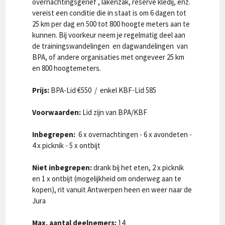
overnachtingsgerief , lakenzak, reserve kledij, enz.
vereist een conditie die in staat is om 6 dagen tot
25 km per dag en 500 tot 800 hoogte meters aan te
kunnen. Bij voorkeur neem je regelmatig deel aan
de trainingswandelingen en dagwandelingen van
BPA, of andere organisaties met ongeveer 25 km
en 800 hoogtemeters.
Prijs:
BPA-Lid €550 / enkel KBF-Lid 585
Voorwaarden:
Lid zijn van BPA/KBF
Inbegrepen:
6 x overnachtingen - 6 x avondeten -
4 x picknik - 5 x ontbijt
Niet inbegrepen:
drank bij het eten, 2 x picknik
en 1 x ontbijt (mogelijkheid om onderweg aan te
kopen), rit vanuit Antwerpen heen en weer naar de
Jura
Max. aantal deelnemers:
14