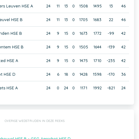
ers Leuven HSE A
24
11
13
0
1508
1495
13
46
euvel HSE B
24
11
13
0
1705
1683
22
46
anden HSE B
24
9
15
0
1673
1772
-99
42
entem HSE B
24
9
15
0
1505
1644
-139
42
ted HSE A
24
9
15
0
1475
1710
-235
42
t HSE D
24
6
18
0
1428
1598
-170
36
ets HSE A
24
0
24
0
1171
1992
-821
24
OVERIGE WEDSTRIJDEN IN DEZE REEKS
heuvel HSE B - GSG Aarschot HSE D