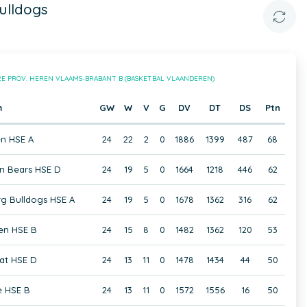
ulldogs
2E PROV. HEREN VLAAMS-BRABANT B (BASKETBAL VLAANDEREN)
m
GW
W
V
G
DV
DT
DS
Ptn
en HSE A
24
22
2
0
1886
1399
487
68
en Bears HSE D
24
19
5
0
1664
1218
446
62
g Bulldogs HSE A
24
19
5
0
1678
1362
316
62
en HSE B
24
15
8
0
1482
1362
120
53
at HSE D
24
13
11
0
1478
1434
44
50
e HSE B
24
13
11
0
1572
1556
16
50