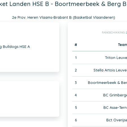
sket Landen HSE B - Boortmeerbeek & Berg B
2e Prov. Heren Vlaams-Brabant B (Basketbal Vlaanderen)
RANGSCHIKKING:
#
Tea
g Bulldogs HSE A
1
Triton Leuv
2
Stella Artois Leuv
3
Boortmeerbeek & Ber
4
BC Grimberg
5
BC Asse-Tern
6
Bct Overijs