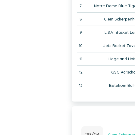
7
Notre Dame Blue Tig
8
Clem Scherpenh
9
L.S.V. Basket L
10
Jets Basket Zav
11
Hageland Uni
12
GSG Aarscho
13
Betekom Bull
29/04
Clem Scherpen