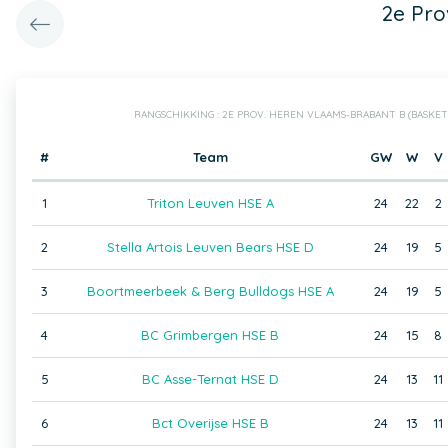
2e Pro
RANGSCHIKKING : 2E PROV. HEREN VLAAMS-BRABANT B (BASKE
#
Team
GW
W
V
1
Triton Leuven HSE A
24
22
2
2
Stella Artois Leuven Bears HSE D
24
19
5
3
Boortmeerbeek & Berg Bulldogs HSE A
24
19
5
4
BC Grimbergen HSE B
24
15
8
5
BC Asse-Ternat HSE D
24
13
11
6
Bct Overijse HSE B
24
13
11