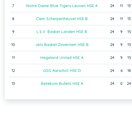
7
Notre Dame Blue Tigers Leuven HSE A
24
11
13
8
Clem Scherpenheuvel HSE B
24
11
13
9
L.S.V. Basket Landen HSE B
24
9
15
10
Jets Basket Zaventem HSE B
24
9
15
11
Hageland United HSE A
24
9
15
12
GSG Aarschot HSE D
24
6
18
13
Betekom Bullets HSE A
24
0
24