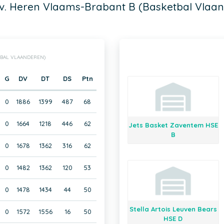
v. Heren Vlaams-Brabant B (Basketbal Vlaa
TBAL VLAANDEREN)
G
DV
DT
DS
Ptn
0
1886
1399
487
68
0
1664
1218
446
62
Jets Basket Zaventem HSE
B
0
1678
1362
316
62
0
1482
1362
120
53
0
1478
1434
44
50
Stella Artois Leuven Bears
0
1572
1556
16
50
HSE D