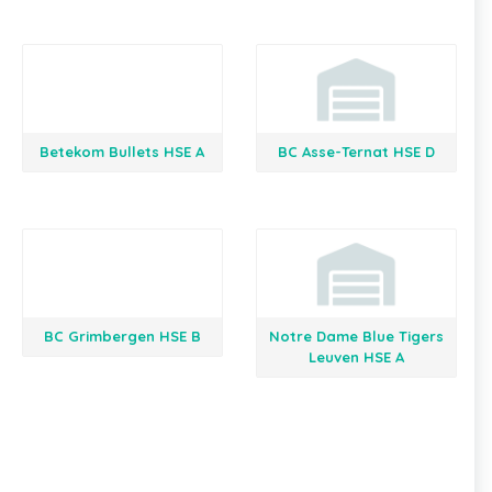
Betekom Bullets HSE A
BC Asse-Ternat HSE D
BC Grimbergen HSE B
Notre Dame Blue Tigers
Leuven HSE A