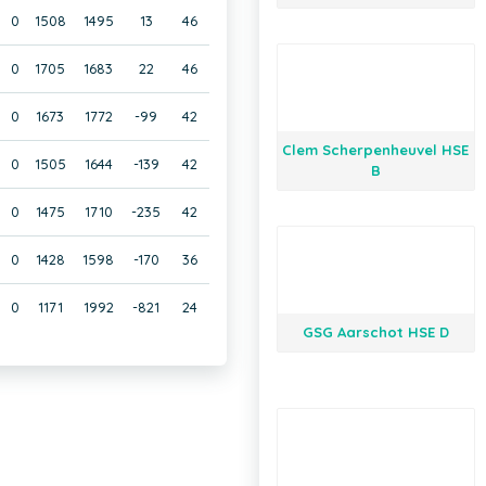
0
1508
1495
13
46
0
1705
1683
22
46
0
1673
1772
-99
42
Clem Scherpenheuvel HSE
0
1505
1644
-139
42
B
0
1475
1710
-235
42
0
1428
1598
-170
36
0
1171
1992
-821
24
GSG Aarschot HSE D