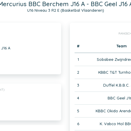
Mercurius BBC Berchem J16 A - BBC Geel J16 
U16 Niveau 3 R2 E (Basketbal Vlaanderen)
RANGSCH
#
Team
 J16 A
1
Sobabee Zwijndrec
2
KBBC T&T Turnhou
3
Duffel K.B.B.C. 
NT)
4
BBC Geel J1
5
KBBC Okido Arendo
6
K. Vabco Mol BB