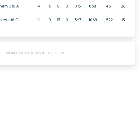
hem J16 A
14
6
8
0
913
868
45
26
ves J16 C
14
0
13
0
547
1069
-522
13
OVERIGE WEDSTRIJDEN IN DEZE REEKS