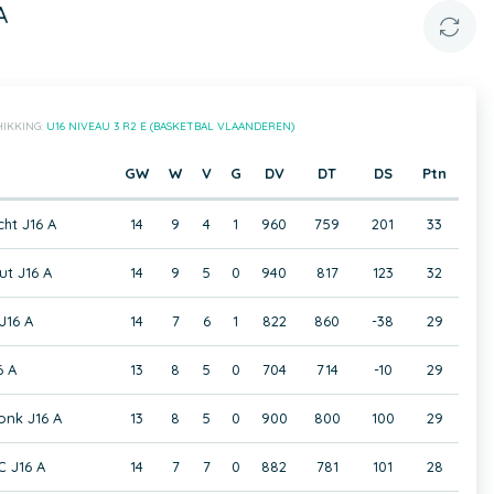
A
IKKING:
U16 NIVEAU 3 R2 E (BASKETBAL VLAANDEREN)
GW
W
V
G
DV
DT
DS
Ptn
ht J16 A
14
9
4
1
960
759
201
33
t J16 A
14
9
5
0
940
817
123
32
J16 A
14
7
6
1
822
860
-38
29
6 A
13
8
5
0
704
714
-10
29
nk J16 A
13
8
5
0
900
800
100
29
C J16 A
14
7
7
0
882
781
101
28