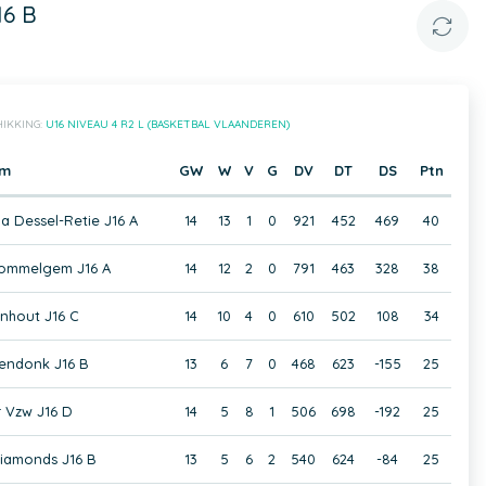
16 B
IKKING:
U16 NIVEAU 4 R2 L (BASKETBAL VLAANDEREN)
am
GW
W
V
G
DV
DT
DS
Ptn
a Dessel-Retie J16 A
14
13
1
0
921
452
469
40
ommelgem J16 A
14
12
2
0
791
463
328
38
nhout J16 C
14
10
4
0
610
502
108
34
endonk J16 B
13
6
7
0
468
623
-155
25
 Vzw J16 D
14
5
8
1
506
698
-192
25
iamonds J16 B
13
5
6
2
540
624
-84
25