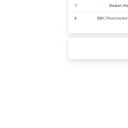
7
Basket Mal
8
BBC Floorcouture