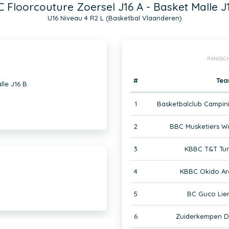
 Floorcouture Zoersel J16 A - Basket Malle J
U16 Niveau 4 R2 L (Basketbal Vlaanderen)
RANGSCH
#
Te
lle J16 B
1
Basketbalclub Campini
2
BBC Musketiers W
3
KBBC T&T Tur
4
KBBC Okido Ar
5
BC Guco Lier
6
Zuiderkempen D