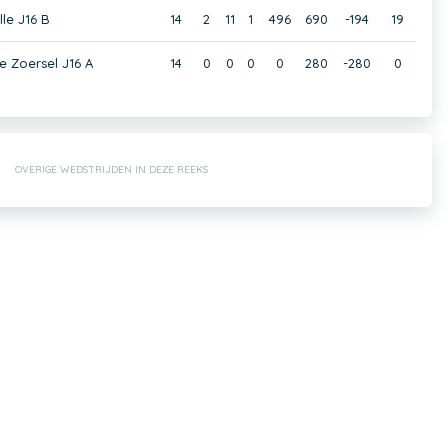
le J16 B
14
2
11
1
496
690
-194
19
 Zoersel J16 A
14
0
0
0
0
280
-280
0
OVERIGE WEDSTRIJDEN IN DEZE REEKS