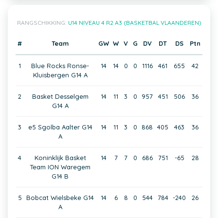
RANGSCHIKKING:
U14 NIVEAU 4 R2 A3 (BASKETBAL VLAANDEREN)
#
Team
GW
W
V
G
DV
DT
DS
Ptn
1
Blue Rocks Ronse-
14
14
0
0
1116
461
655
42
Kluisbergen G14 A
2
Basket Desselgem
14
11
3
0
957
451
506
36
G14 A
3
e5 Sgolba Aalter G14
14
11
3
0
868
405
463
36
A
4
Koninklijk Basket
14
7
7
0
686
751
-65
28
Team ION Waregem
G14 B
5
Bobcat Wielsbeke G14
14
6
8
0
544
784
-240
26
A