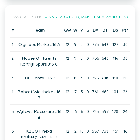
RANGSCHIKKING:
U16 NIVEAU 3 R2 B (BASKETBAL VLAANDEREN)
#
Team
GW
W
V
G
DV
DT
DS
Ptn
1
Olympos Marke J16 A
12
9
3
0
775
648
127
30
2
House Of Talents
12
9
3
0
756
640
116
30
Kortrijk Spurs J16 C
3
LDP Donza J16 B
12
8
4
0
728
618
110
28
4
Bobcat Wielsbeke J16
12
7
5
0
764
660
104
26
B
5
Wytewa Roeselare J16
12
6
6
0
725
597
128
24
B
6
KBGO Finexa
12
2
10
0
587
738
-151
16
Basket@Sea J16 B