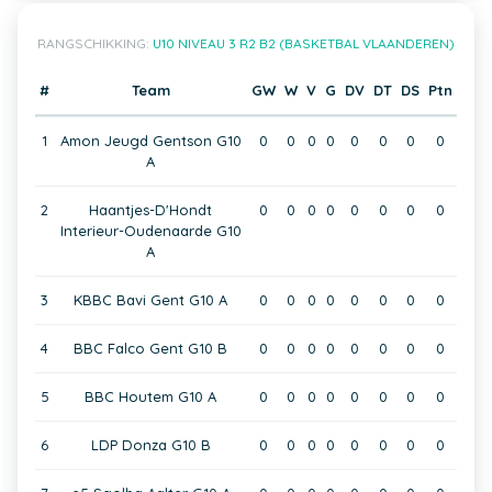
RANGSCHIKKING:
U10 NIVEAU 3 R2 B2 (BASKETBAL VLAANDEREN)
#
Team
GW
W
V
G
DV
DT
DS
Ptn
1
Amon Jeugd Gentson G10
0
0
0
0
0
0
0
0
A
2
Haantjes-D'Hondt
0
0
0
0
0
0
0
0
Interieur-Oudenaarde G10
A
3
KBBC Bavi Gent G10 A
0
0
0
0
0
0
0
0
4
BBC Falco Gent G10 B
0
0
0
0
0
0
0
0
5
BBC Houtem G10 A
0
0
0
0
0
0
0
0
6
LDP Donza G10 B
0
0
0
0
0
0
0
0