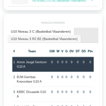
U10 Niveau 3 R2 B2 (Basketbal Vlaanderen)
RANGSCHIKKING
U10 Niveau 3 C (Basketbal Vlaanderen)
U10 Niveau 3 R2 B2 (Basketbal Vlaanderen)
#
Team
GW
W
V
G
DV
DT
DS
Ptn
1
Amon Jeugd Gentson
0
0
0
0
0
0
0
0
G10 A
2
BJM-Gembas
0
0
0
0
0
0
0
0
Knesselare G10 A
3
KBBC Eksaarde G10
0
0
0
0
0
0
0
0
A