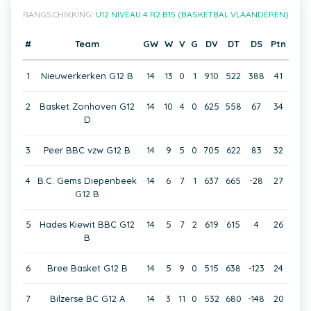
RANGSCHIKKING:
U12 NIVEAU 4 R2 B15 (BASKETBAL VLAANDEREN)
#
Team
GW
W
V
G
DV
DT
DS
Ptn
1
Nieuwerkerken G12 B
14
13
0
1
910
522
388
41
2
Basket Zonhoven G12
14
10
4
0
625
558
67
34
D
3
Peer BBC vzw G12 B
14
9
5
0
705
622
83
32
4
B.C. Gems Diepenbeek
14
6
7
1
637
665
-28
27
G12 B
5
Hades Kiewit BBC G12
14
5
7
2
619
615
4
26
B
6
Bree Basket G12 B
14
5
9
0
515
638
-123
24
7
Bilzerse BC G12 A
14
3
11
0
532
680
-148
20