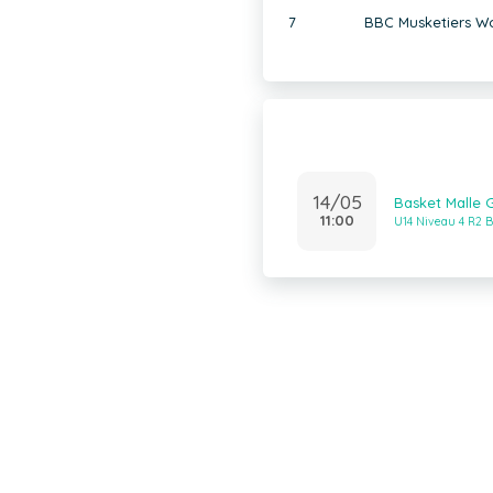
7
BBC Musketiers 
14/05
Basket Malle 
11:00
U14 Niveau 4 R2 B