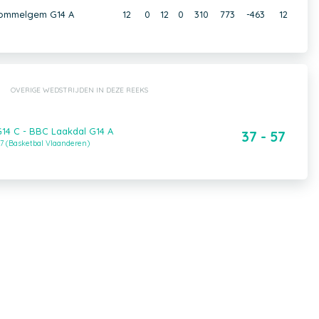
Wommelgem G14 A
12
0
12
0
310
773
-463
12
OVERIGE WEDSTRIJDEN IN DEZE REEKS
G14 C - BBC Laakdal G14 A
37 - 57
7 (Basketbal Vlaanderen)