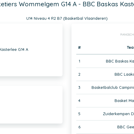
etiers Wommelgem G14 A - BBC Baskas Kaste
U14 Niveau 4 R2 B7 (Basketbal Vlaanderen)
RANGSCH
#
Te
asterlee G14 A
1
BBC Baskas Ka
2
BBC Laakd
3
Basketbalclub Campini
4
Basket Ma
5
Zuiderkempen D
6
BBC Gee