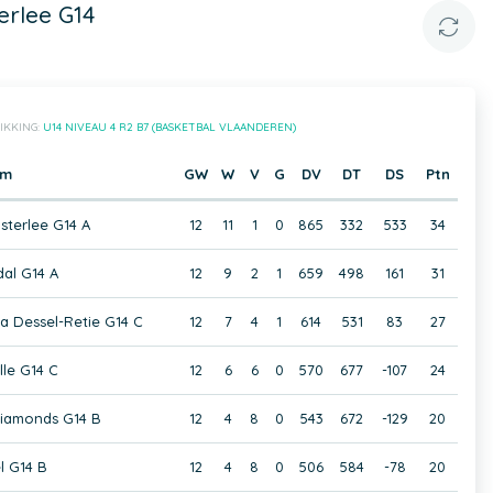
rlee G14
IKKING:
U14 NIVEAU 4 R2 B7 (BASKETBAL VLAANDEREN)
am
GW
W
V
G
DV
DT
DS
Ptn
sterlee G14 A
12
11
1
0
865
332
533
34
al G14 A
12
9
2
1
659
498
161
31
a Dessel-Retie G14 C
12
7
4
1
614
531
83
27
lle G14 C
12
6
6
0
570
677
-107
24
iamonds G14 B
12
4
8
0
543
672
-129
20
l G14 B
12
4
8
0
506
584
-78
20