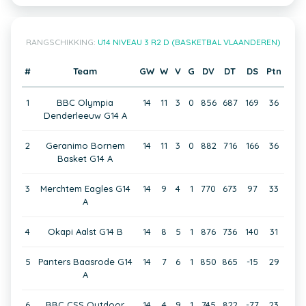
RANGSCHIKKING:
U14 NIVEAU 3 R2 D (BASKETBAL VLAANDEREN)
#
Team
GW
W
V
G
DV
DT
DS
Ptn
1
BBC Olympia
14
11
3
0
856
687
169
36
Denderleeuw G14 A
2
Geranimo Bornem
14
11
3
0
882
716
166
36
Basket G14 A
3
Merchtem Eagles G14
14
9
4
1
770
673
97
33
A
4
Okapi Aalst G14 B
14
8
5
1
876
736
140
31
5
Panters Baasrode G14
14
7
6
1
850
865
-15
29
A
6
BBC CSS Outdoor
14
4
9
1
745
822
-77
23