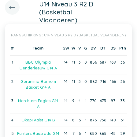
U14 Niveau 3 R2 D
(Basketbal
Vlaanderen)
RANGSCHIKKING : U14 NIVEAU 3 R2 D (BASKETBAL VLAANDEREN)
#
Team
GW
W
V
G
DV
DT
DS
Ptn
1
BBC Olympia
14
11
3
0
856
687
169
36
Denderleeuw G14 A
2
Geranimo Bornem
14
11
3
0
882
716
166
36
Basket G14 A
3
Merchtem Eagles G14
14
9
4
1
770
673
97
33
A
4
Okapi Aalst G14 B
14
8
5
1
876
736
140
31
5
Panters Baasrode G14
14
7
6
1
850
865
-15
29