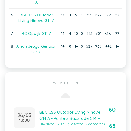
A
6
BBC CSS Outdoor
14
4
9
1
745
822
-77
23
Living Ninove G14 A
7
BC Opwijk G14 A
14
4
10
0
663
701
-38
22
8
Amon Jeugd Gentson
14
0
14
0
527
969
-442
14
G14 C
WEDSTRIJDEN
60
BBC CSS Outdoor Living Ninove
26/03
-
G14 A - Panters Baasrode G14 A
13:00
U14 Niveau 3 R2 D (Basketbal Vlaanderen)
63